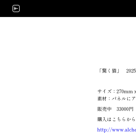
コ
ン
テ
ン
ツ
へ
ス
キ
ッ
「驚く猫」 202
プ
サイズ：270mm x 
素材：パネルにア
販売中 33000
購入はこちらから
http://www.alche