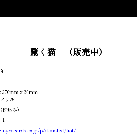
驚く猫 （販売中）
5年
270mm x 20mm
クリル
円（税込み）
 ↓
myrecords.co.jp/p/item-list/list/